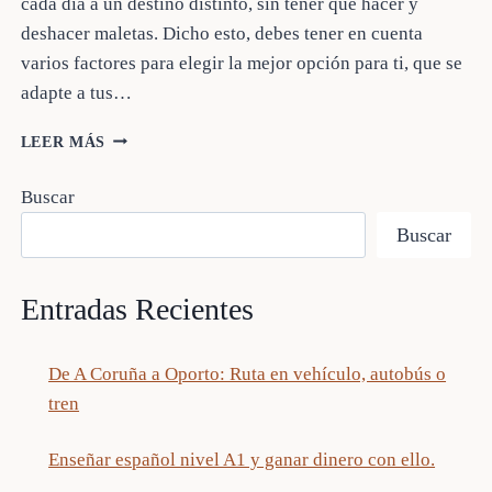
cada día a un destino distinto, sin tener que hacer y
deshacer maletas. Dicho esto, debes tener en cuenta
varios factores para elegir la mejor opción para ti, que se
adapte a tus…
UN
LEER MÁS
CRUCERO
POR
Buscar
PRIMERA
VEZ:
Buscar
GUÍA
COMPLETA
PARA
Entradas Recientes
PRINCIPIANTES
De A Coruña a Oporto: Ruta en vehículo, autobús o
tren
Enseñar español nivel A1 y ganar dinero con ello.