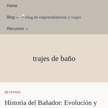
Saltar
Home
al
contenido
Blog
Recursos
trajes de baño
DESTINOS
Historia del Bañador: Evolución y