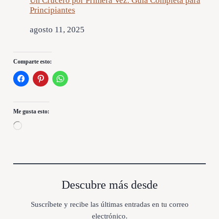
Un Crucero por Primera Vez: Guía Completa para
Principiantes
Fecha
agosto 11, 2025
Comparte esto:
Me gusta esto:
C
a
r
g
a
n
d
Descubre más desde
o
.
Suscríbete y recibe las últimas entradas en tu correo
.
electrónico.
.