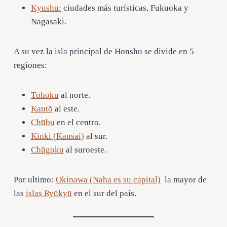
Kyushu:
ciudades más turísticas, Fukuoka y
Nagasaki.
A su vez la isla principal de Honshu se divide en 5
regiones:
Tōhoku
al norte.
Kantō
al este.
Chūbu
en el centro.
Kinki (Kansai)
al sur.
Chūgoku
al suroeste.
Por ultimo:
Okinawa (Naha es su capital)
la mayor de
las
islas Ryūkyū
en el sur del país.