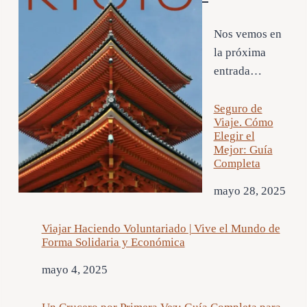
Nos vemos en
la próxima
entrada…
Seguro de
Viaje. Cómo
Elegir el
Mejor: Guía
Completa
Fecha
mayo 28, 2025
Viajar Haciendo Voluntariado | Vive el Mundo de
Forma Solidaria y Económica
Fecha
mayo 4, 2025