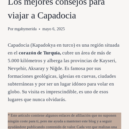
Los mejores consejos para
viajar a Capadocia
Por
mgabymerida
mayo 6, 2025
Capadocia (Kapadokya en turco) es una región situada
en el
corazón de Turquía,
cubre un área de más de
5.000 kilómetros y alberga las provincias de Kayseri,
Nevşehir, Aksaray y Niğde. Es famosa por sus
formaciones geológicas, iglesias en cuevas, ciudades
subterráneas y por ser un lugar idóneo para volar en
globo. Su visita es imprescindible, es uno de esos
lugares que nunca olvidarás.
* Este artículo contiene algunos enlaces de afiliación que no suponen
ningún coste para ti, pero me ayuda a mantener este blog y a seguir
ayudándote publicando contenido de valor. Cada vez que realizas una