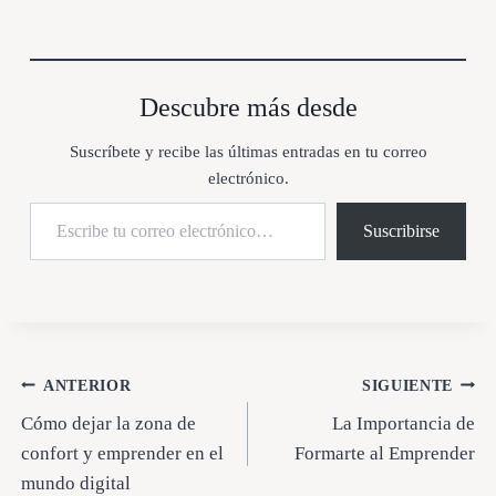
r
g
a
n
d
Descubre más desde
o
.
Suscríbete y recibe las últimas entradas en tu correo
.
electrónico.
.
Escribe tu correo electrónico…
Suscribirse
Navegación
ANTERIOR
SIGUIENTE
Cómo dejar la zona de
La Importancia de
de
confort y emprender en el
Formarte al Emprender
entradas
mundo digital