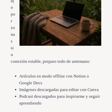
aj
o
po
r
zo
na
s
si
n
conexión estable, preparo todo de antemano:
Artículos en modo offline con Notion o
Google Docs
Imágenes descargadas para editar con Canva
Podcast descargados para inspirarme y seguir
aprendiendo