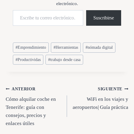
electrónico.
.
Escribe tu correo electrónico…
Suscribirse
Etiquetas
#
Emprendimiento
#
Herramientas
#
nómada digital
de
#
Productividas
#
trabajo desde casa
la
entrada:
Navegación
ANTERIOR
SIGUIENTE
Cómo alquilar coche en
WiFi en los viajes y
de
Tenerife: guía con
aeropuertos| Guía práctica
entradas
consejos, precios y
enlaces útiles