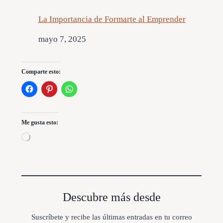
La Importancia de Formarte al Emprender
Fecha
mayo 7, 2025
Comparte esto:
Me gusta esto:
C
a
r
g
a
n
d
Descubre más desde
o
.
Suscríbete y recibe las últimas entradas en tu correo
.