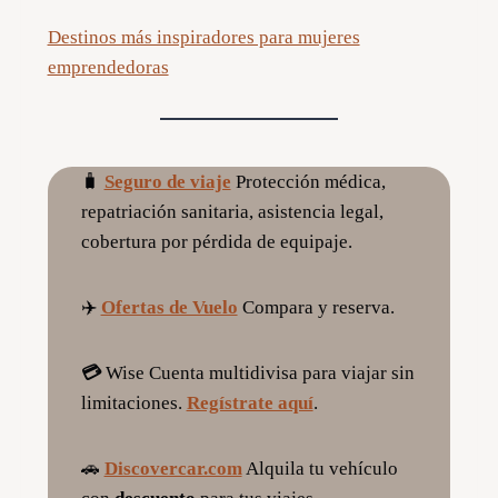
Destinos más inspiradores para mujeres
emprendedoras
🧳
Seguro de viaje
Protección médica,
repatriación sanitaria, asistencia legal,
cobertura por pérdida de equipaje.
✈️
Ofertas de Vuelo
Compara y reserva.
💳
Wise Cuenta multidivisa para viajar sin
limitaciones.
Regístrate aquí
.
🚗
Discovercar.com
Alquila tu vehículo