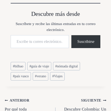
a
n
d
Descubre más desde
o
.
Suscríbete y recibe las últimas entradas en tu correo
.
electrónico.
.
Escribe tu correo electrónico…
Suscribirse
Etiquetas
#
bilbao
#
guía de viaje
#
nómada digital
de
#
país vasco
#
verano
#
Viajes
la
entrada:
Navegación
ANTERIOR
SIGUIENTE
Por qué toda
Descubre Colombia: Un