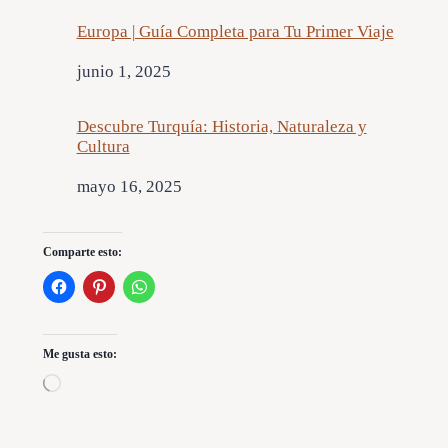
Europa | Guía Completa para Tu Primer Viaje
Fecha
junio 1, 2025
Descubre Turquía: Historia, Naturaleza y
Cultura
Fecha
mayo 16, 2025
Comparte esto:
Me gusta esto:
C
a
r
g