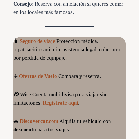
Consejo
: Reserva con antelación si quieres comer
en los locales más famosos.
🧳
Seguro de viaje
Protección médica,
repatriación sanitaria, asistencia legal, cobertura
por pérdida de equipaje.
✈️
Ofertas de Vuelo
Compara y reserva.
💳
Wise Cuenta multidivisa para viajar sin
limitaciones.
Regístrate aquí
.
🚗
Discovercar.com
Alquila tu vehículo con
descuento
para tus viajes.