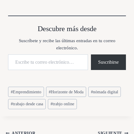
r
g
a
n
d
Descubre más desde
o
.
Suscríbete y recibe las últimas entradas en tu correo
.
electrónico.
.
Escribe tu correo electrónico…
Suscribirse
Etiquetas
#
Emprendimiento
#
Horizonte de Moda
#
nómada digital
de
#
trabajo desde casa
#
trabjo online
la
entrada:
ANTERIOR
SIGUIENTE